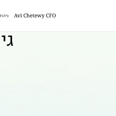
ניהול
גי